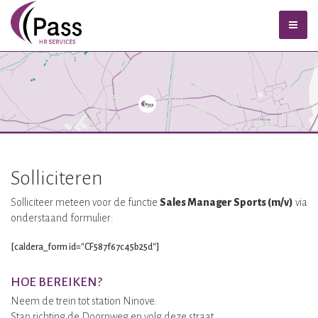
Solliciteren
Solliciteer meteen voor de functie
Sales Manager Sports (m/v)
via
onderstaand formulier:
[caldera_form id="CF587f67c45b25d"]
HOE BEREIKEN?
Neem de trein tot station Ninove.
Stap richting de Doornweg en volg deze straat.