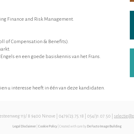
ing Finance and Risk Management.
oll of Compensation & Benefits).
arkt.
Engels en een goede basiskennis van het Frans.
dien u interesse heeft in één van deze kandidaten.
esteenweg 113/ 8 9400 Ninove | 0479/23.75.18 | 054/31.07.50 |
selectie@p
Legal Disclaimer
|
Cookie Policy
| Created with care by
De Facto Image Building