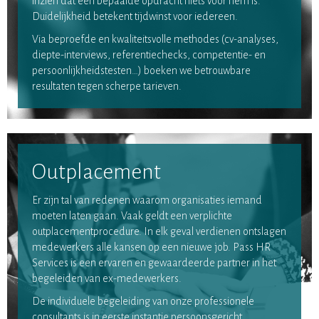
inzien dat een bepaalde opdracht niets voor hem is.
Duidelijkheid betekent tijdwinst voor iedereen.
Via beproefde en kwaliteitsvolle methodes (cv-analyses,
diepte-interviews, referentiechecks, competentie- en
persoonlijkheidstesten…) boeken we betrouwbare
resultaten tegen scherpe tarieven.
Outplacement
Er zijn tal van redenen waarom organisaties iemand
moeten laten gaan. Vaak geldt een verplichte
outplacementprocedure. In elk geval verdienen ontslagen
medewerkers alle kansen op een nieuwe job. Pass HR
Services is een ervaren en gewaardeerde partner in het
begeleiden van ex-medewerkers.
De individuele begeleiding van onze professionele
consultants is in eerste instantie persoonsgericht,