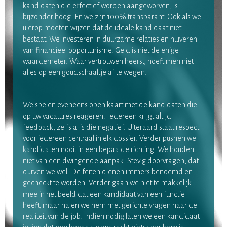
kandidaten die effectief worden aangeworven, is
bijzonder hoog. En we zijn 100% transparant. Ook als we
u erop moeten wijzen dat de ideale kandidaat niet
bestaat. We investeren in duurzame relaties en huiveren
van financieel opportunisme. Geld is niet de enige
waardemeter. Waar vertrouwen heerst, hoeft men niet
alles op een goudschaaltje af te wegen.
We spelen eveneens open kaart met de kandidaten die
op uw vacatures reageren. Iedereen krijgt altijd
feedback, zelfs al is die negatief. Uiteraard staat respect
voor iedereen centraal in elk dossier. Verder pushen we
kandidaten nooit in een bepaalde richting. We houden
niet van een dwingende aanpak. Stevig doorvragen, dat
durven we wel. De feiten dienen immers benoemd en
gecheckt te worden. Verder gaan we niet te makkelijk
mee in het beeld dat een kandidaat van een functie
heeft, maar halen we hem met gerichte vragen naar de
realiteit van de job. Indien nodig laten we een kandidaat