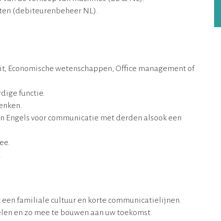
nten (debiteurenbeheer NL).
teit, Economische wetenschappen, Office management of
rdige functie.
enken.
en Engels voor communicatie met derden alsook een
ee.
.
 een familiale cultuur en korte communicatielijnen.
kelen en zo mee te bouwen aan uw toekomst.