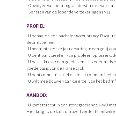
• Opvolgen van betalingsachterstanden van kla
• Beheren van de lopende verzekeringen (NL).
PROFIEL:
• U behaalde een bachelor Accountancy-Fiscali
Bedrijfsbeheer.
• U heeft minstens 2 jaar ervaring in een gelijkaa
• U bent punctueel en kan probleemoplossend d
• U beschikt over een goede kennis Nederlands 
goede basis van de Franse taal.
• U bent communicatief en denkt commercieel m
• U wilt mee bouwen aan de groei van het bedrijf
AANBOD:
• U komt terecht in een sterk groeiende KMO met
Hier krijgt U de kans om uzelf verder te ontwik