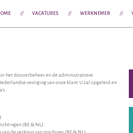
OME
VACATURES
WERKNEMER
oor het dossierbeheer en de administratieve
ederlandse vestiging van onze klant. U zal opgeleid en
’s.
).
richtingen (BE & NL).
r van de verkoop van machines (BE & NL).