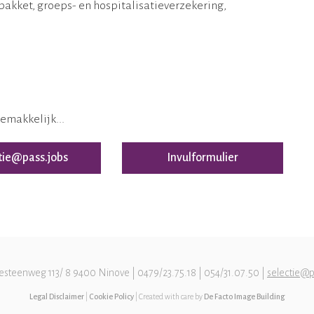
akket, groeps- en hospitalisatieverzekering,
gemakkelijk...
tie@pass.jobs
Invulformulier
esteenweg 113/ 8 9400 Ninove | 0479/23.75.18 | 054/31.07.50 |
selectie@p
Legal Disclaimer
|
Cookie Policy
| Created with care by
De Facto Image Building