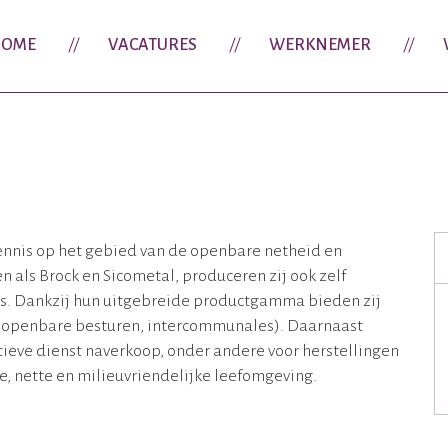
OME
VACATURES
WERKNEMER
ennis op het gebied van de openbare netheid en
als Brock en Sicometal, produceren zij ook zelf
s. Dankzij hun uitgebreide productgamma bieden zij
, openbare besturen, intercommunales). Daarnaast
tieve dienst naverkoop, onder andere voor herstellingen
ge, nette en milieuvriendelijke leefomgeving.