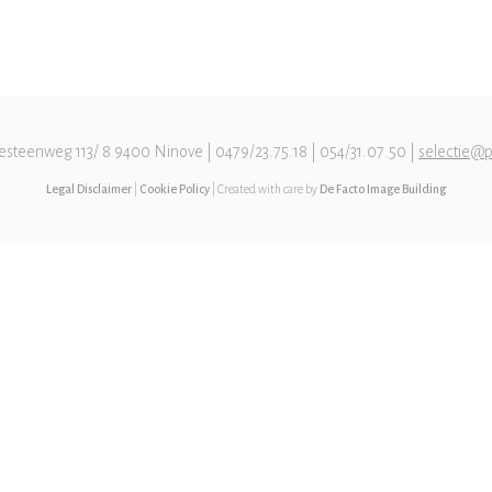
esteenweg 113/ 8 9400 Ninove | 0479/23.75.18 | 054/31.07.50 |
selectie@p
Legal Disclaimer
|
Cookie Policy
| Created with care by
De Facto Image Building