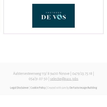
Aalstersesteenweg 113/ 8 9400 Ninove | 0479/23.75.18 |
054/31.07.50 |
selectie@pass.jobs
Legal Disclaimer
|
Cookie Policy
| Created with care by
De Facto Image Building